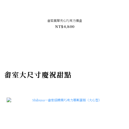
畬室風華夾心巧克力禮盒
NT$4,800
畬室大尺寸慶祝甜點