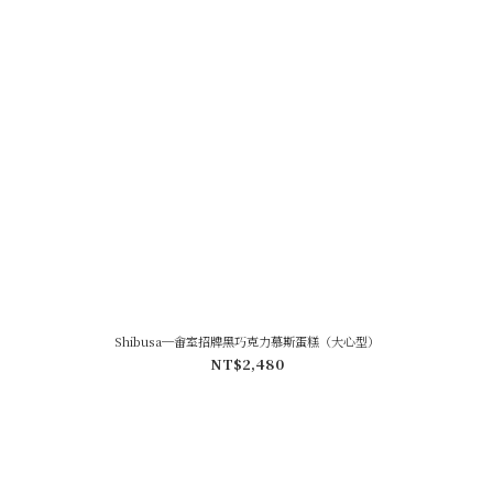
Shibusa─畬室招牌黑巧克力慕斯蛋糕（大心型）
NT$2,480