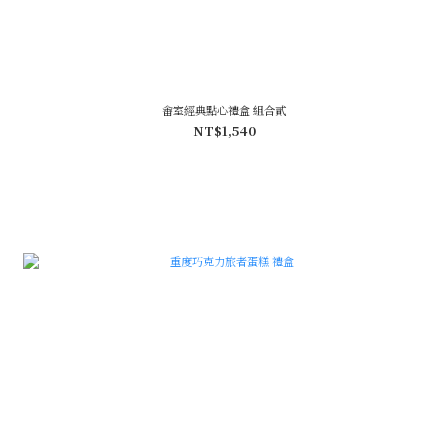
畬室經典點心禮盒 組合貳
NT$1,540