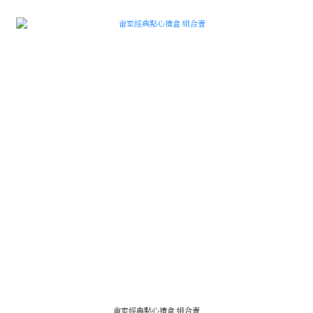
畬室經典點心禮盒 組合壹