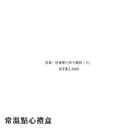
百香─百香果巧克力蛋糕（大）
NT$2,360
常溫點心禮盒