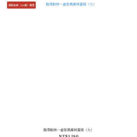
甜點指南《500甜》獲選
踏雪歸林─畬室黑森林蛋糕（大）
NT$3,180