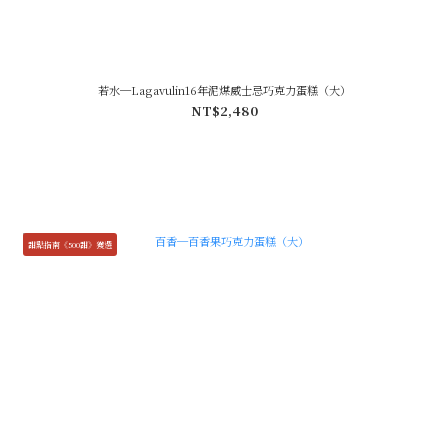
若水─Lagavulin16年泥煤威士忌巧克力蛋糕（大）
NT$2,480
甜點指南《500甜》獲選