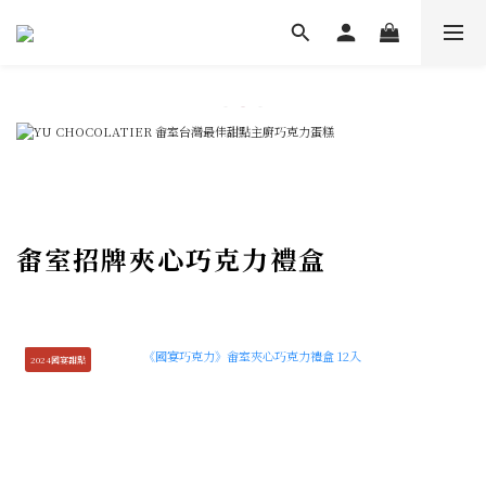
畬室招牌夾心巧克力禮盒
2024國宴甜點