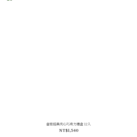
畬室經典夾心巧克力禮盒 12入
NT$1,540