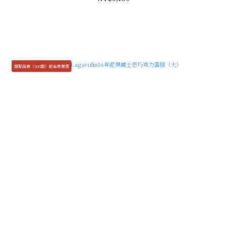
甜點指南《500甜》最高票獲選