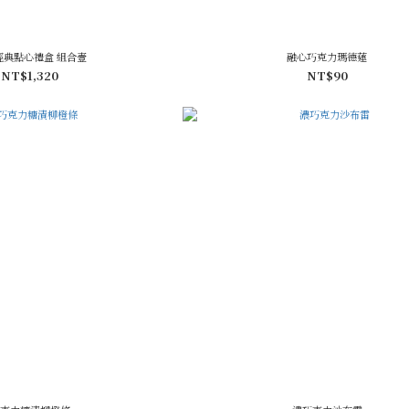
經典點心禮盒 組合壹
融心巧克力瑪德蓮
NT$1,320
NT$90