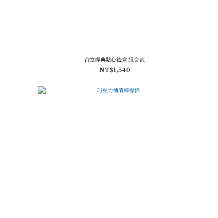
畬室經典點心禮盒 組合貳
NT$1,540