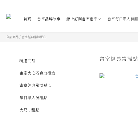
首頁
畬室品牌故事
線上訂購畬室產品
畬室每日單人份
全部商品
/
畬室經典常溫點心
畬室經典常溫
精選商品
畬室夾心巧克力禮盒
畬室經典常溫點心
每日單人份甜點
大尺寸甜點