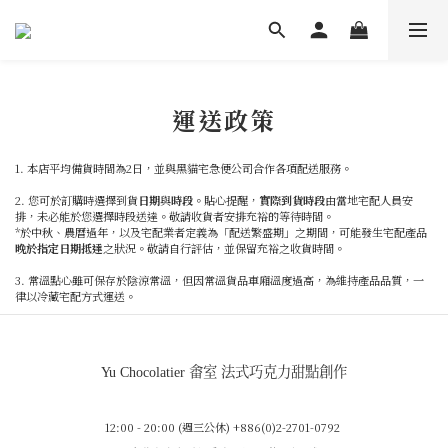
運送政策
1. 本店平均備貨時間為2日，並與黑貓宅急便公司合作各項配送服務。
2. 您可於訂購時選擇到貨
日期
與
時段
。貼心提醒，
實際到貨時段
由當地宅配人員安
排，未必能於您選擇時段送達。敬請收貨者安排充裕的等待時間。
*於中秋、農曆過年，以及宅配業者定義為「配送繁盛期」之期間，可能發生宅配產品
晚於指定日期抵達
之狀況。敬請自行評估，並保留充裕之收貨時間。
3. 常溫點心雖可保存於陰涼常溫，但因常溫貨品車廂溫度過高，為維持產品品質，一
律以冷藏宅配方式運送。
Yu Chocolatier 畬室 法式巧克力甜點創作
12:00 - 20:00 (週三公休) +886(0)2-2701-0792