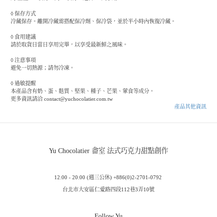
◊ 保存方式
冷藏保存。離開冷藏需搭配保冷劑、保冷袋，並於半小時內恢復冷藏。
◊ 食用建議
請於取貨日當日享用完畢，以享受最新鮮之風味。
◊ 注意事項
避免一切熱源；請勿冷凍。
◊ 過敏提醒
本產品含有奶、蛋、麩質、堅果、種子、芒果、葷食等成分。
更多資訊請洽 contact@yuchocolatier.com.tw
產品其他資訊
Yu Chocolatier 畬室 法式巧克力甜點創作
12:00 - 20:00 (週三公休) +886(0)2-2701-0792
台北市大安區仁愛路四段112巷3弄10號
Follow Yu