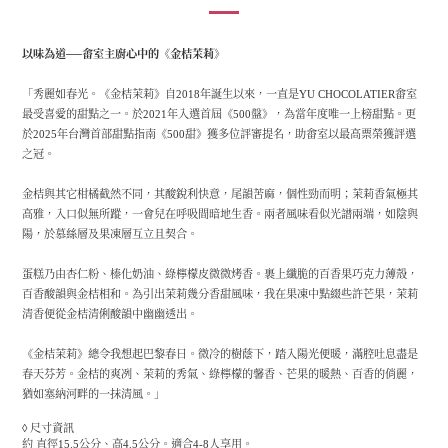
以味為道──畬室主廚心中的《金桔茉莉》
「秀麗如春光。《金桔茉莉》自
2018
年誕生以來，一直是
YU CHOCOLATIER
畬室
最受喜愛的甜點之一。於
2021
年入選首屆《
500
盤》，為當年度唯一上榜甜點。更
於
2025
年台灣首部甜點指南《
500
甜》獲多位評審提名，助畬室以最高票榮獲評選
之冠。
金桔與其它柑橘截然不同，其酸銳利快意，尾韻苦麻，個性勁而明；茉莉香氣極其
高雅，入口似無所蹤，一會兒在呼吸間暗地生香。兩者風味看似光譜兩端，如陰與
陽，於慕絲層及果凍層互立且契合。
蛋糕乃由杏仁粉、榛化奶油、綠檸檬皮微微烤香。裹上纖脆的百香果巧克力薄殼，
百香酸韻與金桔相和。為引出茉莉幾分香甜風味，我在果凍中點綴些許芒果，茉莉
清香便從金桔清俐酸韻中幽幽透出。
《金桔茉莉》總令我想起巴黎春日。微冷的樹蔭下，踏入陽光便暖，滿腔吐息盡是
春天芬芳。金桔的爽冽、茉莉的秀氣、綠檸檬的馨香、芒果的暖熱、百香的俏麗，
猶如塞納河畔的一抹清風。」
◊ 尺寸資訊
約 直徑15.5公分、高4.5公分。適合4-8人享用。