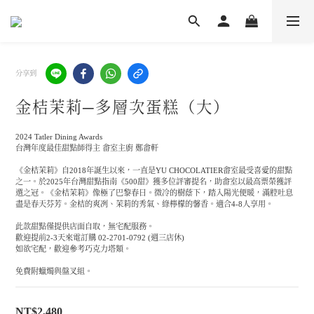
分享到
金桔茉莉─多層次蛋糕（大）
2024 Tatler Dining Awards 
台灣年度最佳甜點師得主 畬室主廚 鄭畬軒
《金桔茉莉》自2018年誕生以來，一直是YU CHOCOLATIER畬室最受喜愛的甜點
之一。於2025年台灣甜點指南《500甜》獲多位評審提名，助畬室以最高票榮獲評
選之冠。《金桔茉莉》像極了巴黎春日。微冷的樹蔭下，踏入陽光便暖，滿腔吐息
盡是春天芬芳。金桔的爽冽、茉莉的秀氣、綠檸檬的馨香。適合4-8人享用。
此款甜點僅提供店面自取，無宅配服務。
歡迎提前2-3天來電訂購 02-2701-0792 (週三店休)
如欲宅配，歡迎參考巧克力塔類。
免費附蠟燭與盤叉組。
NT$2,480