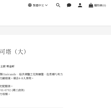
繁體中文
購物車(0)
立即購買
可塔（大）
 
主廚 鄭畬軒
室特製Guérande‧給洪德鹽之花焦糖醬，佐柔順巧克力
交融相親。適合4-8人享用。
宅配服務。
1-0792 (週三店休)
力塔類。