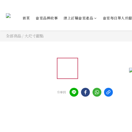
首頁
畬室品牌故事
線上訂購畬室產品
畬室每日單人份
全部商品
/
大尺寸甜點
分享到