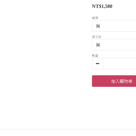
NT$1,580
蠟燭
盤叉組
數量
加入購物車