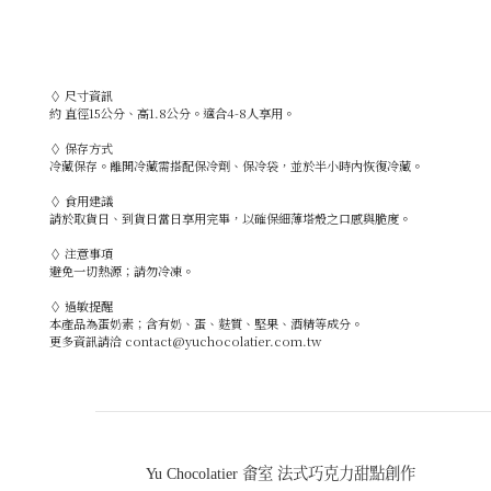
◊ 尺寸資訊
約 直徑15公分、高1.8公分。適合4-8人享用。
◊ 保存方式
冷藏保存。離開冷藏需搭配保冷劑、保冷袋，並於半小時內恢復冷藏。
◊ 食用建議
請於取貨日、到貨日當日享用完畢，以確保細薄塔殼之口感與脆度。
◊ 注意事項
避免一切熱源；請勿冷凍。
◊ 過敏提醒
本產品為蛋奶素；含有奶、蛋、麩質、堅果、酒精等成分。
更多資訊請洽 contact@yuchocolatier.com.tw
Yu Chocolatier 畬室 法式巧克力甜點創作