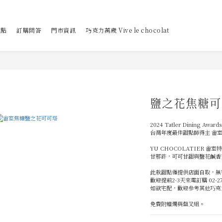
甜點
訂購問答
門市資訊
巧克力萬歲 Vive le chocolat
鹽之花焦糖可
2024 Tatler Dining Awards
台灣年度最佳甜點師得主 畬室
YU CHOCOLATIER 畬
甘那許，可可甘甜與鹽花鹹香
此款甜點僅提供店面自取，無
歡迎提前2-3天來電訂購 02-270
如欲宅配，歡迎參考其他巧克
免費附蠟燭與盤叉組。