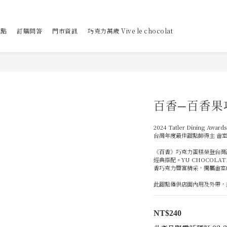
甜點
訂購問答
門市資訊
巧克力萬歲 Vive le chocolat
百香─百香果
2024 Tatler Dining Awards
台灣年度最佳甜點師得主 畬室
《百香》巧克力蛋糕榮登台灣
經典搭配。YU CHOCOL
香巧克力豐富精采，獨屬畬室
此甜點僅供店面內用及外帶，
NT$240