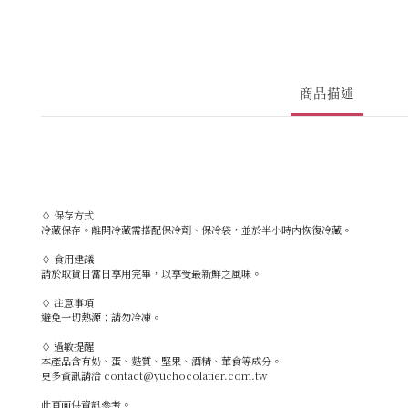
商品描述
◊ 保存方式
冷藏保存。離開冷藏需搭配保冷劑、保冷袋，並於半小時內恢復冷藏。
◊ 食用建議
請於取貨日當日享用完畢，以享受最新鮮之風味。
◊ 注意事項
避免一切熱源；請勿冷凍。
◊ 過敏提醒
本產品含有奶、蛋、麩質、堅果、酒精、葷食等成分。
更多資訊請洽 contact@yuchocolatier.com.tw
此頁面供資訊參考。