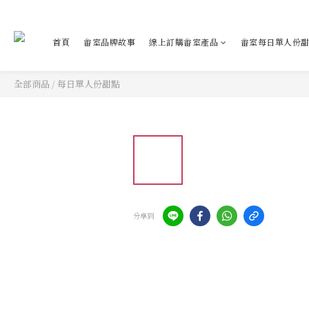
首頁
畬室品牌故事
線上訂購畬室產品
畬室每日單人份
全部商品
/
每日單人份甜點
分享到