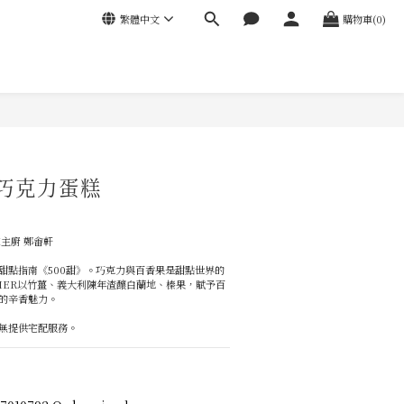
繁體中文
購物車(0)
巧克力蛋糕
 
主廚 鄭畬軒
甜點指南《500甜》。巧克力與百香果是甜點世界的
ATIER以竹薑、義大利陳年渣釀白蘭地、榛果，賦予百
的辛香魅力。
無提供宅配服務。