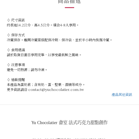
商品描述
◊ 尺寸資訊
約長寬14.2公分、高4.5公分。適合4-8人享用。
◊ 保存方式
冷藏保存。離開冷藏需搭配保冷劑、保冷袋，並於半小時內恢復冷藏。
◊ 食用建議
請於取貨日當日享用完畢，以享受最新鮮之風味。
◊ 注意事項
避免一切熱源；請勿冷凍。
◊ 過敏提醒
本產品為蛋奶素；含有奶、蛋、堅果、酒精等成分。
更多資訊請洽 contact@yuchocolatier.com.tw
產品其他資訊
Yu Chocolatier 畬室 法式巧克力甜點創作