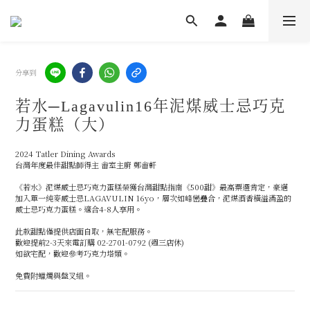
分享到
若水─Lagavulin16年泥煤威士忌巧克
力蛋糕（大）
2024 Tatler Dining Awards 
台灣年度最佳甜點師得主 畬室主廚 鄭畬軒
《若水》泥煤威士忌巧克力蛋糕榮獲台灣甜點指南《500甜》最高票選肯定，豪邁
加入單一純麥威士忌LAGAVULIN 16yo，層次如峰巒疊合，泥煤酒香橫溢滿盈的
威士忌巧克力蛋糕。適合4-8人享用。
此款甜點僅提供店面自取，無宅配服務。
歡迎提前2-3天來電訂購 02-2701-0792 (週三店休)
如欲宅配，歡迎參考巧克力塔類。
免費附蠟燭與盤叉組。