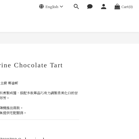
English
Cart(0)
ine Chocolate Tart
 
主廚 鄭畬軒
料煮製成醬，搭配多款單品巧克力調製柔美化口的甘
芬芳。
隨機推出兩款。
無提供宅配服務。