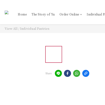
Home
The Story of Yu
Order Online
Individual P
View All
/
Individual Pastries
Share