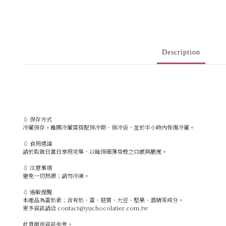
Description
◊ 保存方式
冷藏保存。離開冷藏需搭配保冷劑、保冷袋，並於半小時內恢復冷藏。
◊ 食用建議
請於取貨日當日享用完畢，以確保細薄塔殼之口感與脆度。
◊ 注意事項
避免一切熱源；請勿冷凍。
◊ 過敏提醒
本產品為蛋奶素；含有奶、蛋、麩質、大豆、堅果、酒精等成分。
更多資訊請洽 contact@yuchocolatier.com.tw
此頁面供資訊參考。