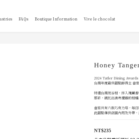
astries
FAQs
Boutique Information
Vive le chocolat
Honey Tanger
2024 Tatler Dining Awards
台灣年度最佳甜點師得主 畬室
特選台灣茂谷柑，拌入瑰麗香
那許，襯托出清亮優雅的柑橘
畬室共有六款巧克力塔，每日
此甜點僅供店面內用及外帶，
NT$235