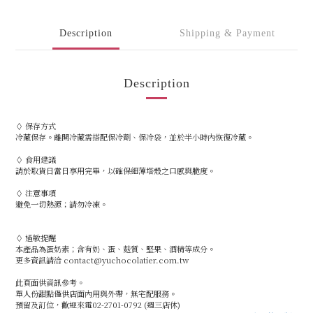
Description
Shipping & Payment
Description
◊ 保存方式
冷藏保存。離開冷藏需搭配保冷劑、保冷袋，並於半小時內恢復冷藏。
◊ 食用建議
請於取貨日當日享用完畢，以確保細薄塔殼之口感與脆度。
◊ 注意事項
避免一切熱源；請勿冷凍。
◊ 過敏提醒
本產品為蛋奶素；含有奶、蛋、麩質、堅果、酒精等成分。
更多資訊請洽 contact@yuchocolatier.com.tw
此頁面供資訊參考。
單人份甜點僅供店面內用與外帶，無宅配服務。
預留及訂位，歡迎來電02-2701-0792 (週三店休)