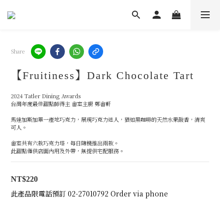
Share
【Fruitiness】Dark Chocolate Tart
2024 Tatler Dining Awards 
台灣年度最佳甜點師得主 畬室主廚 鄭畬軒
馬達加斯加單一產地巧克力，展現巧克力迷人，猶如黑咖啡的天然水果酸香，清爽
可人。
畬室共有六款巧克力塔，每日隨機推出兩款。
此甜點僅供店面內用及外帶，無提供宅配服務。
NT$220