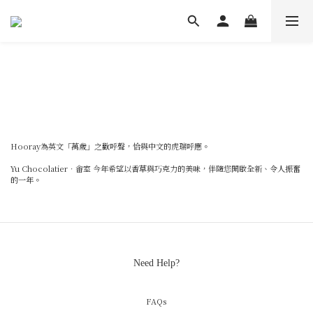
Hooray為英文「萬歲」之歡呼聲，恰與中文的虎瑞呼應。
Yu Chocolatier‧畬室 今年希望以香草與巧克力的美味，伴隨您開啟全新、令人振奮
的一年。
Need Help?
FAQs