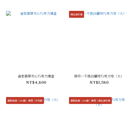
預訂請來電
畬室風華夾心巧克力禮盒
撈月─干邑白蘭地巧克力塔（大）
NT$4,800
NT$1,580
甜點指南《500甜》獲選｜可宅配
甜點指南《500甜》獲選｜預訂請來電