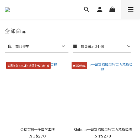
全部商品
商品排序
每頁顯示 24 個
甜點指南《500甜》獲選｜預訂請來電
預訂請來電
金桔茉莉─多層次蛋糕
Shibusa─畬室招牌黑巧克力慕斯蛋糕
NT$270
NT$270